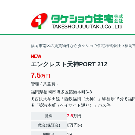
福岡市南区の賃貸物件ならタケショウ住宅株式会社
福岡
NEW
エンクレスト天神PORT 212
7.5
万円
管理 / 共益費 -
福岡県
福岡市博多区
築港本町
6-8
西鉄大牟田線「西鉄福岡（天神）」駅徒歩15分
福
「築港本町（ベイサイド通り）」バス停
7.5
万円
賃料
0万円(-)
敷金(保証金)
1R
間取り