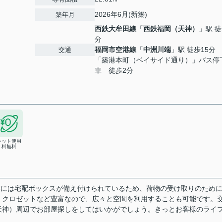
2026年6月(新築)
築年月
西鉄大牟田線
「
西鉄福岡（天神）
」駅 徒
分
福岡市空港線
「
中洲川端
」駅 徒歩15分
交通
「築港本町（ベイサイド通り）」バス停
車 徒歩2分
ネット使用
料無料
部には宅配ボックスが備え付けられているため、荷物の受け取りのため
・クロゼットなど豊富なので、広々と空間を利用することも可能です。
天神）周辺でお部屋探しをしてはいかがでしょう。きっとお客様のライ