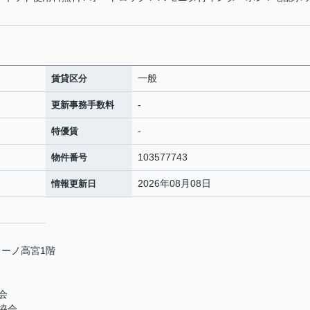
一般
賃貸区分
-
更新事務手数料
-
特優賃
103577743
物件番号
2026年08月08日
情報更新日
レーノ高宮1階
会
協会