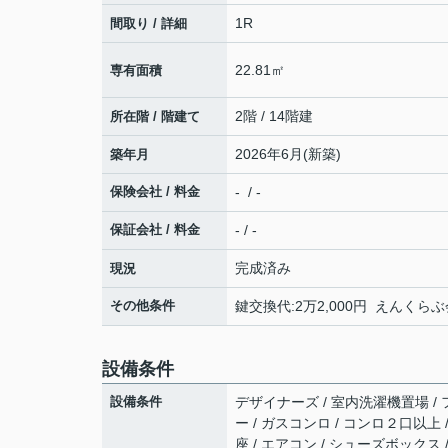
1R
間取り / 詳細
22.81㎡
専有面積
2階 / 14階建
所在階 / 階建て
2026年6月(新築)
築年月
保険会社 / 料金
- / -
保証会社 / 料金
- / -
完成済み
現況
その他条件
鍵交換代:2万2,000円 えんくらぶ
設備条件
設備条件
デザイナーズ / 室内洗濯機置場 / 
ー / ガスコンロ / コンロ２口以上
座 / エアコン / シューズボックス