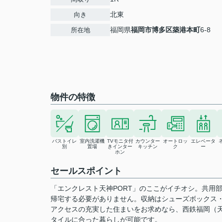
北東
向き
福岡県
福岡市博多区
築港本町
6-8
所在地
物件の特徴
バストイレ
室内洗濯機
TVモニタ付
カウンター
オートロッ
エレベータ
別
置場
きインター
キッチン
ク
ー
ホン
セールスポイント
「エンクレスト天神PORT」のここがイチオシ。共用
帰宅する必要がありません。収納はシューズボックス
アクセスの充実した住まいをお求めなら、西鉄福岡（
タイルに合った暮らしが可能です。