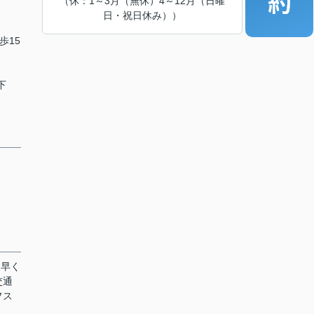
（休：1～3月（無休）4～12月（日曜
日・祝日休み））
歩15
下
に早く
交通
フス