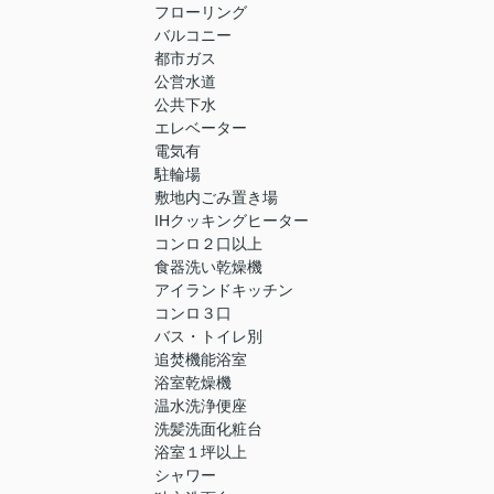
フローリング
バルコニー
都市ガス
公営水道
公共下水
エレベーター
電気有
駐輪場
敷地内ごみ置き場
IHクッキングヒーター
コンロ２口以上
食器洗い乾燥機
アイランドキッチン
コンロ３口
バス・トイレ別
追焚機能浴室
浴室乾燥機
温水洗浄便座
洗髪洗面化粧台
浴室１坪以上
シャワー