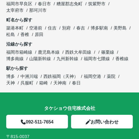
福岡市早良区
春日市
糟屋郡志免町
筑紫野市
太宰府市
那珂川市
町名から探す
築港本町
空港前
住吉
別府
春吉
博多駅南
美野島
松島
香椎
原田
沿線から探す
福岡市箱崎線
鹿児島本線
西鉄大牟田線
篠栗線
博多南線
山陽新幹線
九州新幹線
福岡市七隈線
香椎線
駅から探す
博多
中洲川端
西鉄福岡（天神）
福岡空港
薬院
天神
呉服町
箱崎
天神南
春日
タケショウ住宅株式会社
092-511-7654
お問い合わせ
〒815-0037