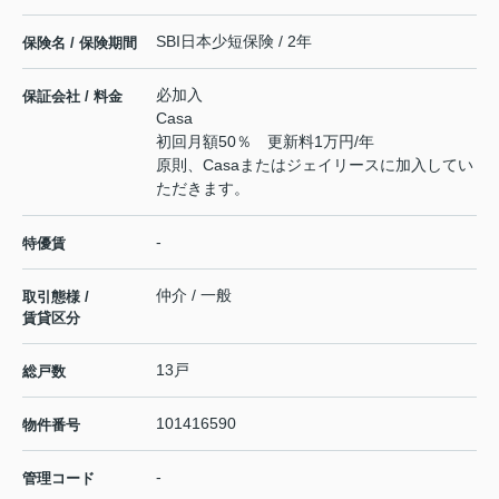
SBI日本少短保険 / 2年
保険名 / 保険期間
必加入
保証会社 / 料金
Casa
初回月額50％ 更新料1万円/年
原則、Casaまたはジェイリースに加入してい
ただきます。
-
特優賃
仲介 / 一般
取引態様 /
賃貸区分
13戸
総戸数
101416590
物件番号
-
管理コード