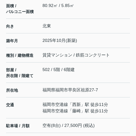
80.92㎡ / 5.85㎡
面積 /
バルコニー面積
北東
向き
2025年10月(新築)
築年月
賃貸マンション / 鉄筋コンクリート
種別 / 建物構造
502 / 5階 / 6階建
部屋 /
所在階 / 階建て
福岡県
福岡市早良区
祖原
27-7
所在地
福岡市空港線
「
西新
」駅 徒歩11分
交通
福岡市空港線
「
藤崎
」駅 徒歩11分
空有(8台) / 27,500円 (税込)
駐車場 / 月額