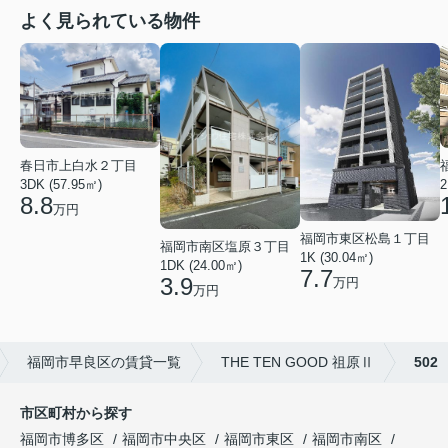
よく見られている物件
春日市上白水２丁目
2
3DK (57.95㎡)
8.8
万円
福岡市東区松島１丁目
福岡市南区塩原３丁目
1K (30.04㎡)
1DK (24.00㎡)
7.7
3.9
万円
万円
福岡市早良区の賃貸一覧
THE TEN GOOD 祖原Ⅱ
502
市区町村から探す
福岡市博多区
福岡市中央区
福岡市東区
福岡市南区