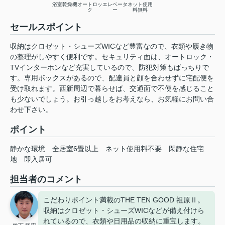
浴室乾燥機
オートロッ
エレベータ
ネット使用
ク
ー
料無料
セールスポイント
収納はクロゼット・シューズWICなど豊富なので、衣類や履き物
の整理がしやすく便利です。セキュリティ面は、オートロック・
TVインターホンなど充実しているので、防犯対策もばっちりで
す。専用ボックスがあるので、配達員と顔を合わせずに宅配便を
受け取れます。西新周辺で暮らせば、交通面で不便を感じること
も少ないでしょう。お引っ越しをお考えなら、お気軽にお問い合
わせ下さい。
ポイント
静かな環境
全居室6畳以上
ネット使用料不要
閑静な住宅
地
即入居可
担当者のコメント
こだわりポイント満載のTHE TEN GOOD 祖原Ⅱ。
収納はクロゼット・シューズWICなどが備え付けら
れているので、衣類や日用品の収納に重宝します。