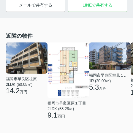
メールで共有する
LINEで共有する
近隣の物件
福岡市早良区室見１丁目
福岡市早良区祖原
1R (20.00㎡)
2LDK (60.05㎡)
5.3
2
万円
14.2
万円
福岡市早良区原１丁目
2LDK (53.26㎡)
9.1
万円