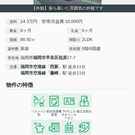
【外観】落ち着いた雰囲気の外観です
24.3万円 管理/共益費 10,000円
賃料
0ヶ月
0ヶ月
敷金
礼金
80.92㎡
2LDK
面積
間取り
新築
5階/6階建
築年数
所在階
福岡県
福岡市早良区
祖原
27-7
所在地
福岡市空港線
「
西新
」駅 徒歩11分
交通
福岡市空港線
「
藤崎
」駅 徒歩11分
物件の特徴
バストイレ
室内洗濯機
TVモニタ
独立洗面台
別
置場
付きインタ
ーホン