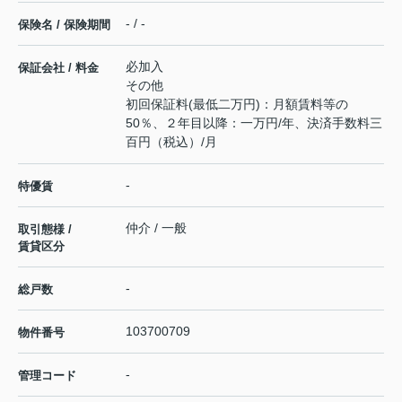
- / -
保険名 / 保険期間
必加入
保証会社 / 料金
その他
初回保証料(最低二万円)：月額賃料等の
50％、２年目以降：一万円/年、決済手数料三
百円（税込）/月
-
特優賃
仲介 / 一般
取引態様 /
賃貸区分
-
総戸数
103700709
物件番号
-
管理コード