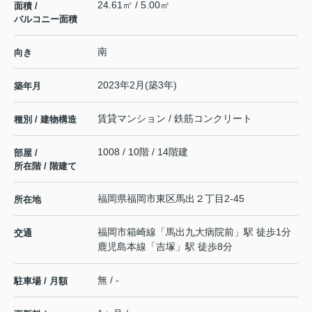
24.61㎡ / 5.00㎡
面積 /
バルコニー面積
南
向き
2023年2月(築3年)
築年月
賃貸マンション / 鉄筋コンクリート
種別 / 建物構造
1008 / 10階 / 14階建
部屋 /
所在階 / 階建て
福岡県
福岡市東区
馬出
２丁目2-45
所在地
福岡市箱崎線
「
馬出九大病院前
」駅 徒歩1分
交通
鹿児島本線
「
吉塚
」駅 徒歩8分
無 / -
駐車場 / 月額