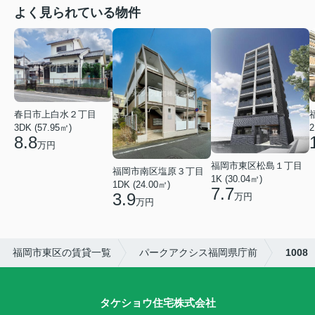
よく見られている物件
春日市上白水２丁目
2
3DK (57.95㎡)
8.8
万円
福岡市東区松島１丁目
福岡市南区塩原３丁目
1K (30.04㎡)
1DK (24.00㎡)
7.7
3.9
万円
万円
福岡市東区の賃貸一覧
パークアクシス福岡県庁前
1008
タケショウ住宅株式会社