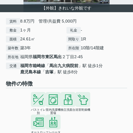
【外観】きれいな外観です
8.8万円 管理/共益費 5,000円
賃料
1ヶ月
-
敷金
礼金
24.61㎡
1R
面積
間取り
築3年
10階/14階建
築年数
所在階
福岡県
福岡市東区
馬出
２丁目2-45
所在地
福岡市箱崎線
「
馬出九大病院前
」駅 徒歩1分
交通
鹿児島本線
「
吉塚
」駅 徒歩8分
物件の特徴
バストイレ
室内洗濯機
独立洗面台
浴室乾燥機
別
置場
オートロッ
エレベータ