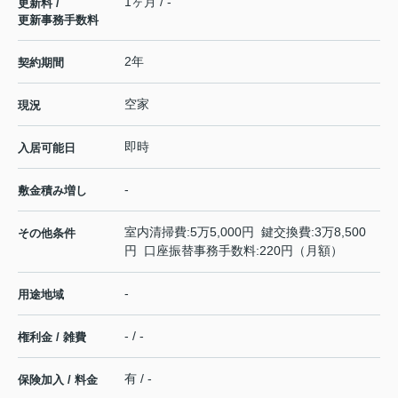
1ヶ月 / -
更新料 /
更新事務手数料
2年
契約期間
空家
現況
即時
入居可能日
-
敷金積み増し
室内清掃費:5万5,000円 鍵交換費:3万8,500
その他条件
円 口座振替事務手数料:220円（月額）
-
用途地域
- / -
権利金 / 雑費
有 / -
保険加入 / 料金