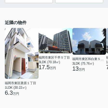
近隣の物件
福岡市東区千早５丁目
福岡市東区和白東５丁目
3LDK (70.18㎡)
1
3LDK (75.76㎡)
17.5
13
万円
万円
福岡市東区唐原１丁目
1LDK (30.22㎡)
6.3
万円