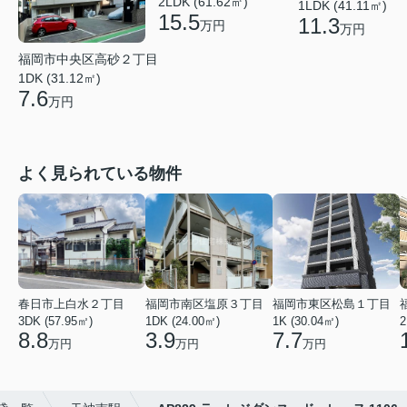
2LDK (61.62㎡)
1LDK (41.11㎡)
15.5
11.3
万円
万円
福岡市中央区高砂２丁目
1DK (31.12㎡)
7.6
万円
よく見られている物件
春日市上白水２丁目
福岡市南区塩原３丁目
福岡市東区松島１丁目
3DK (57.95㎡)
1DK (24.00㎡)
1K (30.04㎡)
2
8.8
3.9
7.7
万円
万円
万円