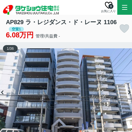
0
お気に入り
AP829 ラ・レジダンス・ド・レーヌ 1106
空室1
6.08万円
管理/共益費 -
1
/
36