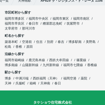
貸一覧
天神南駅
AP829 ラ・レジダンス・ド・レーヌ 1106
市区町村から探す
福岡市博多区
福岡市中央区
福岡市東区
福岡市南区
福岡市早良区
春日市
糟屋郡志免町
筑紫野市
太宰府市
那珂川市
町名から探す
築港本町
空港前
住吉
別府
春吉
博多駅南
美野島
松島
香椎
原田
沿線から探す
福岡市箱崎線
鹿児島本線
西鉄大牟田線
篠栗線
博多南線
山陽新幹線
九州新幹線
福岡市七隈線
香椎線
駅から探す
博多
中洲川端
西鉄福岡（天神）
福岡空港
薬院
天神
呉服町
箱崎
天神南
春日
タケショウ住宅株式会社