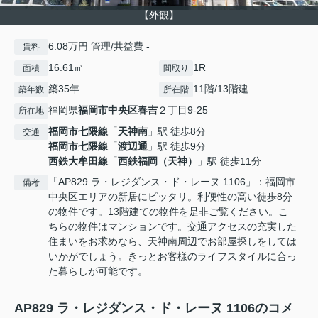
【外観】
6.08万円 管理/共益費 -
賃料
16.61㎡
1R
面積
間取り
築35年
11階/13階建
築年数
所在階
福岡県
福岡市中央区
春吉
２丁目9-25
所在地
福岡市七隈線
「
天神南
」駅 徒歩8分
交通
福岡市七隈線
「
渡辺通
」駅 徒歩9分
西鉄大牟田線
「
西鉄福岡（天神）
」駅 徒歩11分
「AP829 ラ・レジダンス・ド・レーヌ 1106」：福岡市
備考
中央区エリアの新居にピッタリ。利便性の高い徒歩8分
の物件です。13階建ての物件を是非ご覧ください。こ
ちらの物件はマンションです。交通アクセスの充実した
住まいをお求めなら、天神南周辺でお部屋探しをしては
いかがでしょう。きっとお客様のライフスタイルに合っ
た暮らしが可能です。
AP829 ラ・レジダンス・ド・レーヌ 1106のコメ