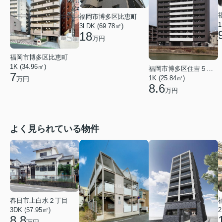
福岡市博多区比恵町
1
3LDK (69.78㎡)
18
万円
福岡市博多区比恵町
1K (34.96㎡)
福岡市博多区住吉５丁目
7
1K (25.84㎡)
万円
8.6
万円
よく見られている物件
春日市上白水２丁目
2
3DK (57.95㎡)
8.8