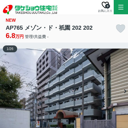
0
お気に入り
NEW
AP765 メゾン・ド・祇園 202 202
6.8
万円
管理/共益費 -
1
/
26