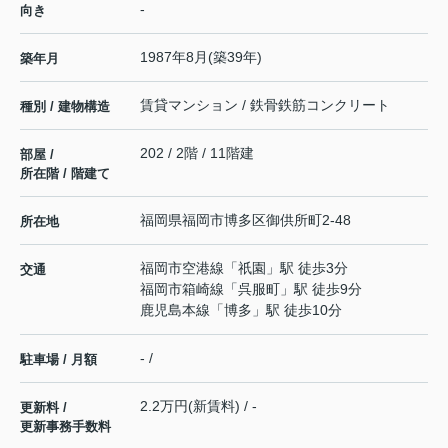
-
向き
1987年8月(築39年)
築年月
賃貸マンション / 鉄骨鉄筋コンクリート
種別 / 建物構造
202 / 2階 / 11階建
部屋 /
所在階 / 階建て
福岡県
福岡市博多区
御供所町
2-48
所在地
福岡市空港線
「
祇園
」駅 徒歩3分
交通
福岡市箱崎線
「
呉服町
」駅 徒歩9分
鹿児島本線
「
博多
」駅 徒歩10分
- /
駐車場 / 月額
2.2万円(新賃料) / -
更新料 /
更新事務手数料