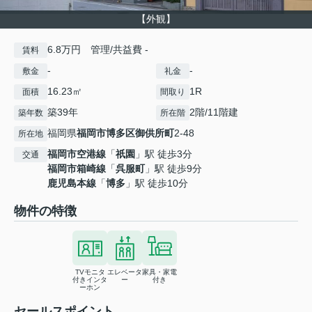
【外観】
6.8万円 管理/共益費 -
賃料
-
-
敷金
礼金
16.23㎡
1R
面積
間取り
築39年
2階/11階建
築年数
所在階
福岡県
福岡市博多区
御供所町
2-48
所在地
福岡市空港線
「
祇園
」駅 徒歩3分
交通
福岡市箱崎線
「
呉服町
」駅 徒歩9分
鹿児島本線
「
博多
」駅 徒歩10分
物件の特徴
TVモニタ
エレベータ
家具・家電
付きインタ
ー
付き
ーホン
セールスポイント