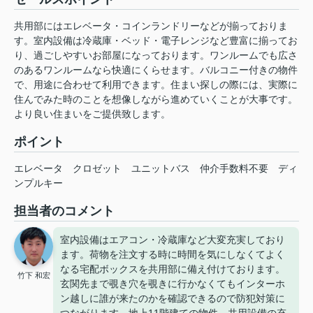
共用部にはエレベータ・コインランドリーなどが揃っておりま
す。室内設備は冷蔵庫・ベッド・電子レンジなど豊富に揃ってお
り、過ごしやすいお部屋になっております。ワンルームでも広さ
のあるワンルームなら快適にくらせます。バルコニー付きの物件
で、用途に合わせて利用できます。住まい探しの際には、実際に
住んでみた時のことを想像しながら進めていくことが大事です。
より良い住まいをご提供致します。
ポイント
エレベータ
クロゼット
ユニットバス
仲介手数料不要
ディ
ンプルキー
担当者のコメント
室内設備はエアコン・冷蔵庫など大変充実しており
ます。荷物を注文する時に時間を気にしなくてよく
なる宅配ボックスを共用部に備え付けております。
竹下 和宏
玄関先まで覗き穴を覗きに行かなくてもインターホ
ン越しに誰が来たのかを確認できるので防犯対策に