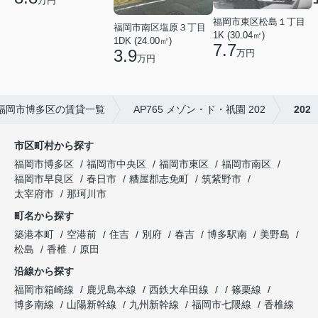
万円
福岡市東区松島１丁目
福岡市南区塩原３丁目
1K (30.04㎡)
1DK (24.00㎡)
7.7
3.9
万円
万円
福岡市博多区の賃貸一覧
AP765 メゾン・ド・祇園 202
202
市区町村から探す
福岡市博多区
福岡市中央区
福岡市東区
福岡市南区
福岡市早良区
春日市
糟屋郡志免町
筑紫野市
太宰府市
那珂川市
町名から探す
築港本町
空港前
住吉
別府
春吉
博多駅南
美野島
松島
香椎
原田
沿線から探す
福岡市箱崎線
鹿児島本線
西鉄大牟田線
篠栗線
博多南線
山陽新幹線
九州新幹線
福岡市七隈線
香椎線