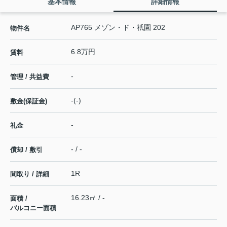
基本情報
詳細情報
AP765 メゾン・ド・祇園 202
物件名
6.8万円
賃料
-
管理 / 共益費
-(-)
敷金(保証金)
-
礼金
- / -
償却 / 敷引
1R
間取り / 詳細
16.23㎡ / -
面積 /
バルコニー面積