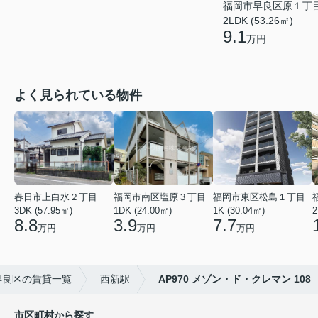
福岡市早良区原１丁
2LDK (53.26㎡)
9.1
万円
よく見られている物件
春日市上白水２丁目
福岡市南区塩原３丁目
福岡市東区松島１丁目
3DK (57.95㎡)
1DK (24.00㎡)
1K (30.04㎡)
2
8.8
3.9
7.7
万円
万円
万円
早良区の賃貸一覧
西新駅
AP970 メゾン・ド・クレマン 108
市区町村から探す