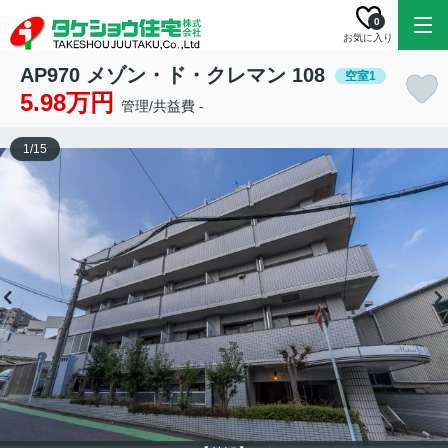
0
お気に入り
AP970 メゾン・ド・クレマン 108
空室1
5.98万円
管理/共益費 -
1
/
15