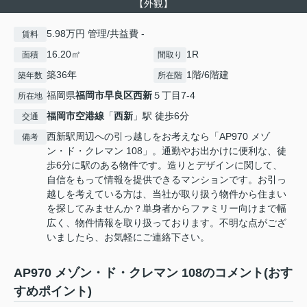
【外観】
5.98万円 管理/共益費 -
賃料
16.20㎡
1R
面積
間取り
築36年
1階/6階建
築年数
所在階
福岡県
福岡市早良区
西新
５丁目7-4
所在地
福岡市空港線
「
西新
」駅 徒歩6分
交通
西新駅周辺への引っ越しをお考えなら「AP970 メゾ
備考
ン・ド・クレマン 108」。通勤やお出かけに便利な、徒
歩6分に駅のある物件です。造りとデザインに関して、
自信をもって情報を提供できるマンションです。お引っ
越しを考えている方は、当社が取り扱う物件から住まい
を探してみませんか？単身者からファミリー向けまで幅
広く、物件情報を取り扱っております。不明な点がござ
いましたら、お気軽にご連絡下さい。
AP970 メゾン・ド・クレマン 108のコメント(おす
すめポイント)