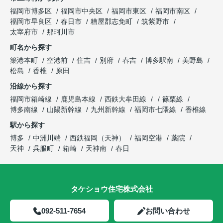
福岡市博多区
福岡市中央区
福岡市東区
福岡市南区
福岡市早良区
春日市
糟屋郡志免町
筑紫野市
太宰府市
那珂川市
町名から探す
築港本町
空港前
住吉
別府
春吉
博多駅南
美野島
松島
香椎
原田
沿線から探す
福岡市箱崎線
鹿児島本線
西鉄大牟田線
篠栗線
博多南線
山陽新幹線
九州新幹線
福岡市七隈線
香椎線
駅から探す
博多
中洲川端
西鉄福岡（天神）
福岡空港
薬院
天神
呉服町
箱崎
天神南
春日
タケショウ住宅株式会社
092-511-7654
お問い合わせ