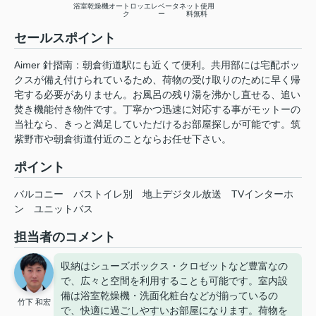
浴室乾燥機
オートロッ
エレベータ
ネット使用
ク
ー
料無料
セールスポイント
Aimer 針摺南：朝倉街道駅にも近くて便利。共用部には宅配ボッ
クスが備え付けられているため、荷物の受け取りのために早く帰
宅する必要がありません。お風呂の残り湯を沸かし直せる、追い
焚き機能付き物件です。丁寧かつ迅速に対応する事がモットーの
当社なら、きっと満足していただけるお部屋探しが可能です。筑
紫野市や朝倉街道付近のことならお任せ下さい。
ポイント
バルコニー
バストイレ別
地上デジタル放送
TVインターホ
ン
ユニットバス
担当者のコメント
収納はシューズボックス・クロゼットなど豊富なの
で、広々と空間を利用することも可能です。室内設
備は浴室乾燥機・洗面化粧台などが揃っているの
竹下 和宏
で、快適に過ごしやすいお部屋になります。荷物を