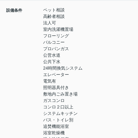
ペット相談
設備条件
高齢者相談
法人可
室内洗濯機置場
フローリング
バルコニー
プロパンガス
公営水道
公共下水
24時間換気システム
エレベーター
電気有
照明器具付き
敷地内ごみ置き場
ガスコンロ
コンロ２口以上
システムキッチン
バス・トイレ別
追焚機能浴室
浴室乾燥機