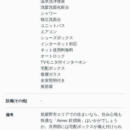
温水洗浄便座
洗髪洗面化粧台
シャワー
独立洗面台
ユニットバス
エアコン
シューズボックス
インターネット対応
ネット使用料無料
オートロック
TVモニタ付インターホン
宅配ボックス
複層ガラス
全室照明付き
角部屋
-
設備(その他)
筑紫野市エリアでの住まいなら、住み心地も
備考
快適な「Aimer 針摺南」はいかがでしょう
か。共用部には宅配ボックスが備え付けられ