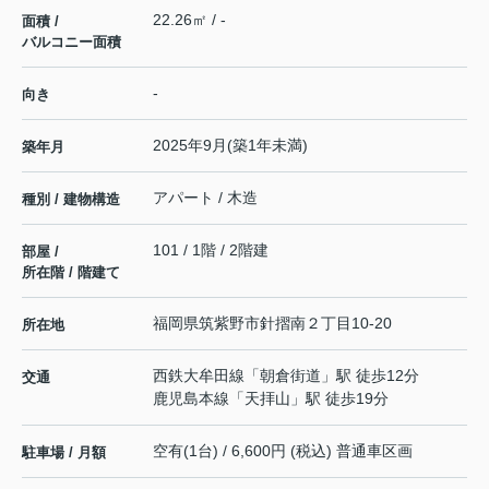
22.26㎡ / -
面積 /
バルコニー面積
-
向き
2025年9月(築1年未満)
築年月
アパート / 木造
種別 / 建物構造
101 / 1階 / 2階建
部屋 /
所在階 / 階建て
福岡県
筑紫野市
針摺南
２丁目10-20
所在地
西鉄大牟田線
「
朝倉街道
」駅 徒歩12分
交通
鹿児島本線
「
天拝山
」駅 徒歩19分
空有(1台) / 6,600円 (税込) 普通車区画
駐車場 / 月額