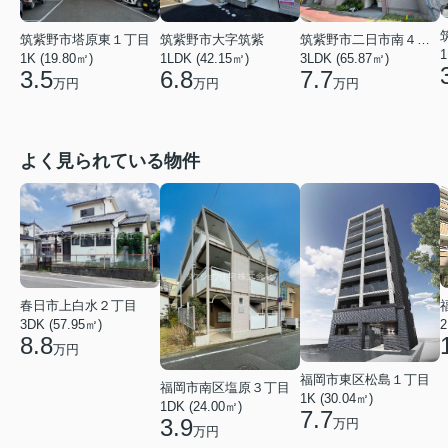
筑紫野市塔原東１丁目
筑紫野市大字筑紫
筑紫野市二日市南４丁目
1
1K (19.80㎡)
1LDK (42.15㎡)
3LDK (65.87㎡)
3.5
6.8
7.7
万円
万円
万円
よく見られている物件
春日市上白水２丁目
2
3DK (57.95㎡)
8.8
万円
福岡市東区松島１丁目
福岡市南区塩原３丁目
1K (30.04㎡)
1DK (24.00㎡)
7.7
3.9
万円
万円