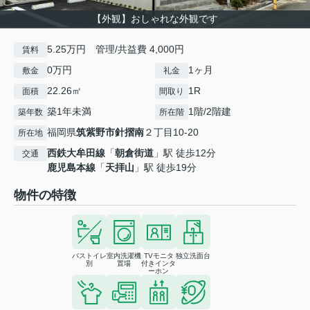
【外観】おしゃれな外観です
5.25万円 管理/共益費 4,000円
賃料
0万円
1ヶ月
敷金
礼金
22.26㎡
1R
面積
間取り
築1年未満
1階/2階建
築年数
所在階
福岡県
筑紫野市
針摺南
２丁目10-20
所在地
西鉄大牟田線
「
朝倉街道
」駅 徒歩12分
交通
鹿児島本線
「
天拝山
」駅 徒歩19分
物件の特徴
バストイレ
室内洗濯機
TVモニタ
独立洗面台
別
置場
付きインタ
ーホン