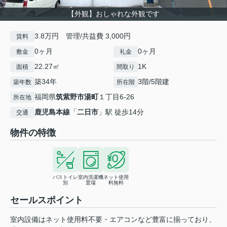
【外観】おしゃれな外観です
3.8万円 管理/共益費 3,000円
賃料
0ヶ月
0ヶ月
敷金
礼金
22.27㎡
1K
面積
間取り
築34年
3階/5階建
築年数
所在階
福岡県
筑紫野市
湯町
１丁目6-26
所在地
鹿児島本線
「
二日市
」駅 徒歩14分
交通
物件の特徴
バストイレ
室内洗濯機
ネット使用
別
置場
料無料
セールスポイント
室内設備はネット使用料不要・エアコンなど豊富に揃っており、