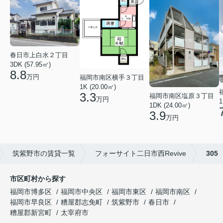
春日市上白水２丁目
3DK (57.95㎡)
8.8
万円
福岡市南区横手３丁目
1K (20.00㎡)
3.3
福岡市南区塩原３丁目
万円
1
1DK (24.00㎡)
3.9
万円
筑紫野市の賃貸一覧
フォーサイト二日市西Revive
305
市区町村から探す
福岡市博多区
福岡市中央区
福岡市東区
福岡市南区
福岡市早良区
糟屋郡志免町
筑紫野市
春日市
糟屋郡新宮町
太宰府市