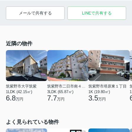
メールで共有する
LINEで共有する
近隣の物件
筑紫野市大字筑紫
筑紫野市二日市南４丁目
筑紫野市塔原東１丁目
1LDK (42.15㎡)
3LDK (65.87㎡)
1K (19.80㎡)
1
6.8
7.7
3.5
万円
万円
万円
よく見られている物件