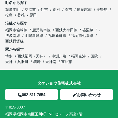
町名から探す
築港本町
空港前
住吉
別府
春吉
博多駅南
美野島
松島
香椎
原田
沿線から探す
福岡市箱崎線
鹿児島本線
西鉄大牟田線
篠栗線
博多南線
山陽新幹線
九州新幹線
福岡市七隈線
西鉄貝塚線
駅から探す
博多
西鉄福岡（天神）
中洲川端
福岡空港
薬院
天神
呉服町
箱崎
天神南
東比恵
タケショウ住宅株式会社
092-511-7654
お問い合わせ
〒815-0037
福岡県福岡市南区玉川町17-6 セレーノ高宮1階