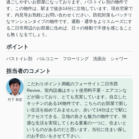
過ごしやすいお部屋になっております。バストイレ別の物件で
す。この物件は、駅まで徒歩14分に立地しています。現在空家で
す。内見等お気軽にお問い合わせください。防犯対策もバッチリ
なマンションタイプの物件です。通勤・通学をよりスムーズにす
る二日市周辺のお部屋に住めば、日々の移動で不便を感じること
も無くなるでしょう。
ポイント
バストイレ別
バルコニー
フローリング
洗面台
シャワー
担当者のコメント
こだわりポイント満載のフォーサイト二日市西
Revive。室内設備はネット使用料不要・エアコンな
どが揃っており、とても充実しています。自立した
竹下 和宏
キッチンのある1K物件です。こちらのお部屋で新し
い生活を始めてみませんか。歩いて14分ほどで駅に
アクセスできる、立地の良さも魅力の物件です。快
適な生活を実現してくれる要素の一つに、住まいと
いうものがあるのだと思います。当社に住まい探し
のお手伝いをさせて下さい。