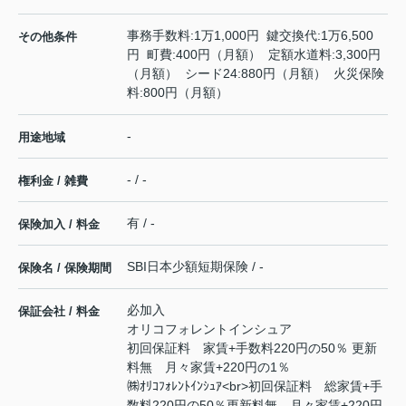
事務手数料:1万1,000円 鍵交換代:1万6,500
その他条件
円 町費:400円（月額） 定額水道料:3,300円
（月額） シード24:880円（月額） 火災保険
料:800円（月額）
-
用途地域
- / -
権利金 / 雑費
有 / -
保険加入 / 料金
SBI日本少額短期保険 / -
保険名 / 保険期間
必加入
保証会社 / 料金
オリコフォレントインシュア
初回保証料 家賃+手数料220円の50％ 更新
料無 月々家賃+220円の1％
㈱ｵﾘｺﾌｫﾚﾝﾄｲﾝｼｭｱ<br>初回保証料 総家賃+手
数料220円の50％更新料無 月々家賃+220円