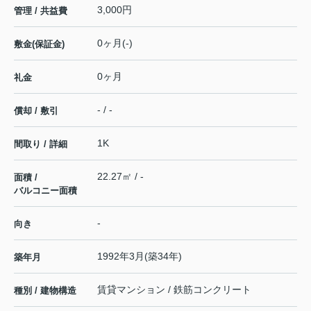
3,000円
管理 / 共益費
0ヶ月(-)
敷金(保証金)
0ヶ月
礼金
- / -
償却 / 敷引
1K
間取り / 詳細
22.27㎡ / -
面積 /
バルコニー面積
-
向き
1992年3月(築34年)
築年月
賃貸マンション / 鉄筋コンクリート
種別 / 建物構造