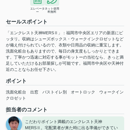
エレベータ
ネット使用
ー
料無料
セールスポイント
「エンクレスト天神MERSⅡ」：福岡市中央区エリアの新居にピ
ッタリ。収納はシューズボックス・ウォークインクロゼットなど
が備え付けられているので、衣類や日用品の収納に重宝します。
洗面化粧台もありますので、毎日の身支度もしっかりとできま
す。丁寧かつ迅速に対応する事がモットーの当社なら、きっと満
足していただけるお部屋探しが可能です。福岡市中央区や天神付
近のことならお任せ下さい。
ポイント
洗面化粧台
出窓
バストイレ別
オートロック
ウォークイン
クロゼット
担当者のコメント
こだわりポイント満載のエンクレスト天神
MERSⅡ。宅配業者が来た時に出る準備ができてい