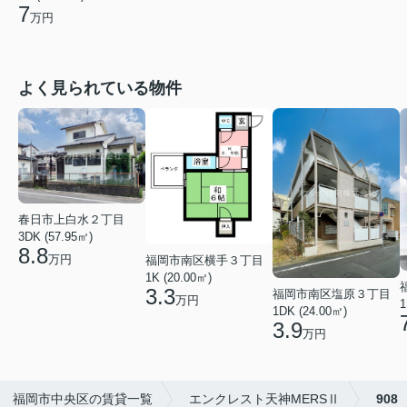
7
万円
よく見られている物件
春日市上白水２丁目
3DK (57.95㎡)
8.8
万円
福岡市南区横手３丁目
1K (20.00㎡)
3.3
福岡市南区塩原３丁目
万円
1
1DK (24.00㎡)
3.9
万円
福岡市中央区の賃貸一覧
エンクレスト天神MERSⅡ
908