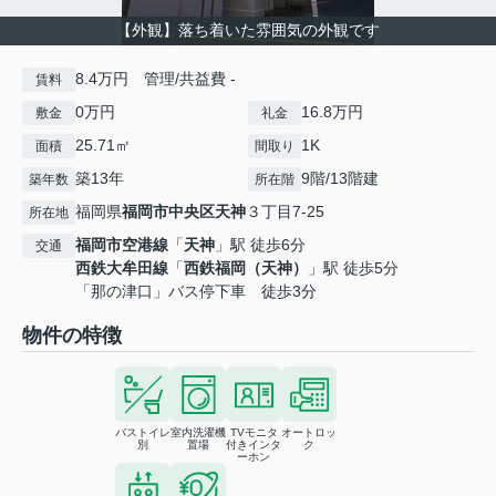
【外観】落ち着いた雰囲気の外観です
8.4万円 管理/共益費 -
賃料
0万円
16.8万円
敷金
礼金
25.71㎡
1K
面積
間取り
築13年
9階/13階建
築年数
所在階
福岡県
福岡市中央区
天神
３丁目7-25
所在地
福岡市空港線
「
天神
」駅 徒歩6分
交通
西鉄大牟田線
「
西鉄福岡（天神）
」駅 徒歩5分
「那の津口」バス停下車 徒歩3分
物件の特徴
バストイレ
室内洗濯機
TVモニタ
オートロッ
別
置場
付きインタ
ク
ーホン