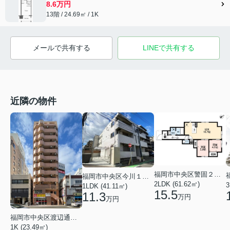
8.6万円
13階 / 24.69㎡ / 1K
メールで共有する
LINEで共有する
近隣の物件
福岡市中央区警固２丁目
福岡市中央区今川１丁目
2LDK (61.62㎡)
3
1LDK (41.11㎡)
15.5
11.3
万円
万円
福岡市中央区渡辺通５丁目
1K (23.49㎡)