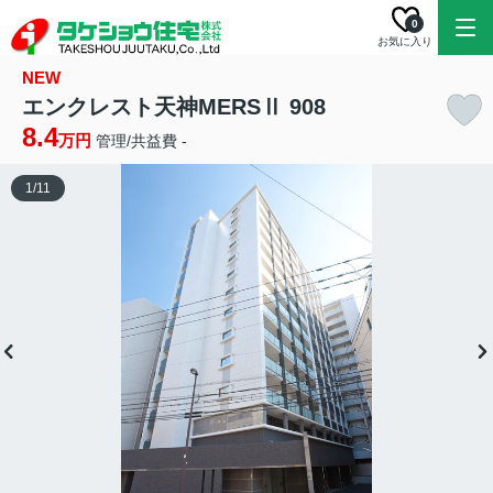
0
お気に入り
NEW
エンクレスト天神MERSⅡ 908
8.4
万円
管理/共益費 -
1
/
11