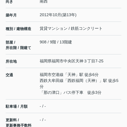
南西
向き
2012年10月(築13年)
築年月
賃貸マンション / 鉄筋コンクリート
種別 / 建物構造
908 / 9階 / 13階建
部屋 /
所在階 / 階建て
福岡県
福岡市中央区
天神
３丁目7-25
所在地
福岡市空港線
「
天神
」駅 徒歩6分
交通
西鉄大牟田線
「
西鉄福岡（天神）
」駅 徒歩5
分
「那の津口」バス停下車 徒歩3分
- / -
駐車場 / 月額
- / -
更新料 /
更新事務手数料