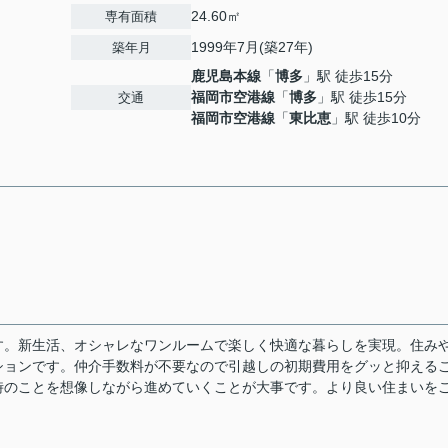
24.60㎡
専有面積
1999年7月(築27年)
築年月
鹿児島本線
「
博多
」駅 徒歩15分
福岡市空港線
「
博多
」駅 徒歩15分
交通
福岡市空港線
「
東比恵
」駅 徒歩10分
す。新生活、オシャレなワンルームで楽しく快適な暮らしを実現。住み
ションです。仲介手数料が不要なので引越しの初期費用をグッと抑える
時のことを想像しながら進めていくことが大事です。より良い住まいを