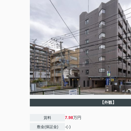
【外観】
7.98
万円
賃料
-(-)
敷金(保証金)