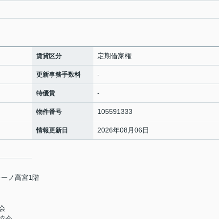
定期借家権
賃貸区分
-
更新事務手数料
-
特優賃
105591333
物件番号
2026年08月06日
情報更新日
レーノ高宮1階
会
協会