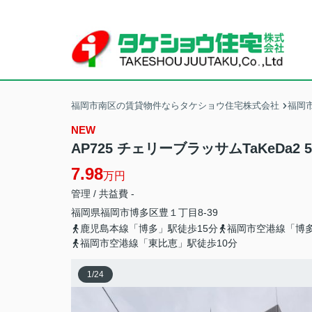
福岡市南区の賃貸物件ならタケショウ住宅株式会社
福岡
NEW
AP725 チェリーブラッサムTaKeDa2 50
7.98
万円
管理 / 共益費 -
福岡県
福岡市博多区
豊
１丁目8-39
鹿児島本線「博多」駅徒歩15分
福岡市空港線「博多
福岡市空港線「東比恵」駅徒歩10分
1
/
24