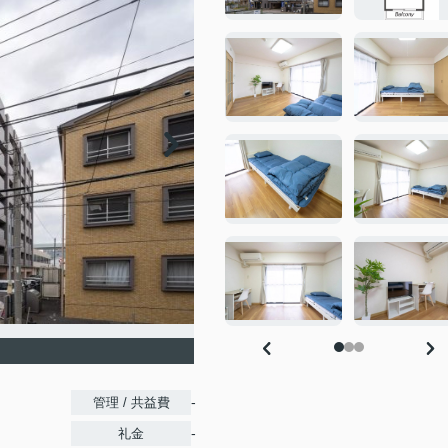
-
管理 / 共益費
-
礼金