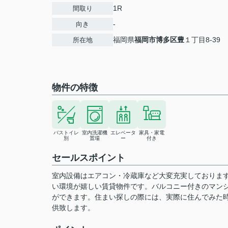
1R
間取り
-
向き
福岡県
福岡市博多区
豊
１丁目8-39
所在地
物件の特徴
バストイレ
室内洗濯機
エレベータ
家具・家電
別
置場
ー
付き
セールスポイント
室内設備はエアコン・冷蔵庫など大変充実しておりま
い環境が嬉しい賃貸物件です。バルコニー付きのマン
ができます。住まい探しの際には、実際に住んでみた
供致します。