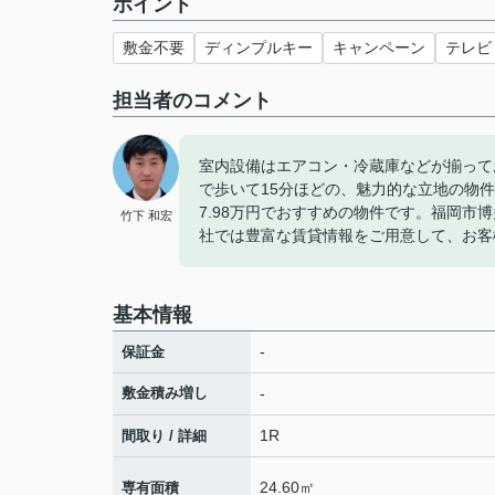
ポイント
敷金不要
ディンプルキー
キャンペーン
テレビ
担当者のコメント
室内設備はエアコン・冷蔵庫などが揃って
で歩いて15分ほどの、魅力的な立地の物
7.98万円でおすすめの物件です。福岡
竹下 和宏
社では豊富な賃貸情報をご用意して、お客
基本情報
-
保証金
敷金積み増し
-
1R
間取り / 詳細
24.60㎡
専有面積