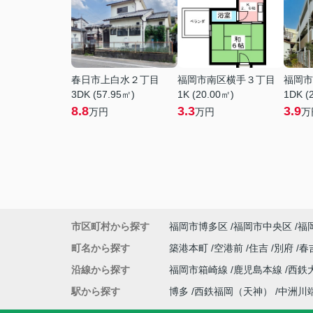
春日市上白水２丁目
福岡市南区横手３丁目
福岡市
3DK (57.95㎡)
1K (20.00㎡)
1DK (
8.8
3.3
3.9
万円
万円
万
市区町村から探す
福岡市博多区
福岡市中央区
福
町名から探す
築港本町
空港前
住吉
別府
春
沿線から探す
福岡市箱崎線
鹿児島本線
西鉄
駅から探す
博多
西鉄福岡（天神）
中洲川