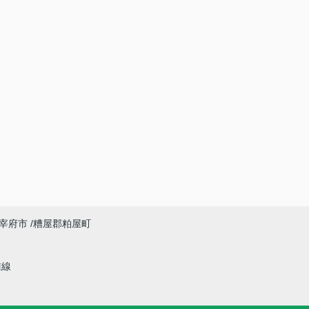
宰府市
糟屋郡粕屋町
椎線