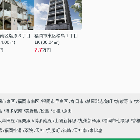
南区塩原３丁目
福岡市東区松島１丁目
24.00㎡)
1K (30.04㎡)
7.7
円
万円
岡市東区
福岡市南区
福岡市早良区
春日市
糟屋郡志免町
筑紫野市
太
吉
博多駅南
美野島
松島
香椎
原田
大牟田線
篠栗線
博多南線
山陽新幹線
九州新幹線
福岡市七隈線
香
端
福岡空港
薬院
天神
呉服町
箱崎
天神南
東比恵