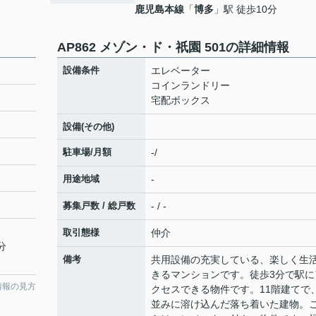
鹿児島本線
「
博多
」駅 徒歩10分
AP862 メゾン・ド・祇園 501の詳細情報
設備条件
エレベーター
コインランドリー
宅配ボックス
設備(その他)
駐車場/月額
-/
用途地域
-
募集戸数 / 総戸数
- / -
取引態様
仲介
分
備考
共用設備の充実している、楽しく生
きるマンションです。徒歩3分で駅に
情報の見方
クセスできる物件です。11階建てで
並みに溶け込んだ落ち着いた建物。