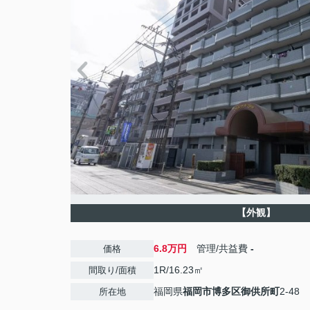
【外観】
6.8万円
管理/共益費
-
価格
1R/16.23㎡
間取り/面積
福岡県
福岡市博多区
御供所町
2-48
所在地