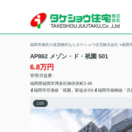
福岡市南区の賃貸物件ならタケショウ住宅株式会社
福岡
AP862 メゾン・ド・祇園 501
6.8万円
管理/共益費 -
福岡県
福岡市博多区
御供所町
2-48
福岡市空港線「祇園」駅徒歩3分
福岡市箱崎線「呉
1
/
28