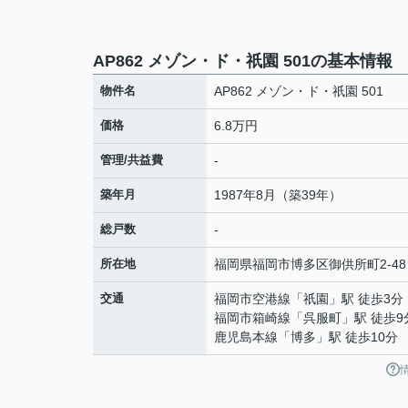
AP862 メゾン・ド・祇園 501の基本情報
物件名
AP862 メゾン・ド・祇園 501
価格
6.8万円
管理/共益費
-
築年月
1987年8月（築39年）
総戸数
-
所在地
福岡県
福岡市博多区
御供所町
2-48
交通
福岡市空港線
「
祇園
」駅 徒歩3分
福岡市箱崎線
「
呉服町
」駅 徒歩9
鹿児島本線
「
博多
」駅 徒歩10分