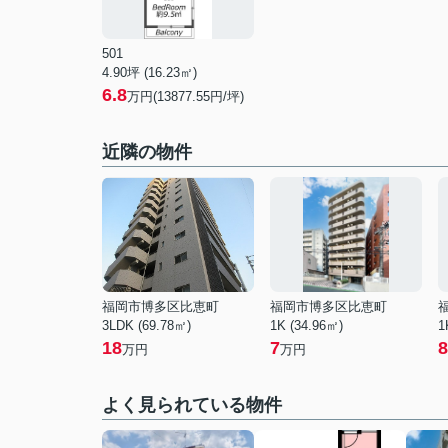
501
4.90坪 (16.23㎡)
6.8
万円(13877.55円/坪)
近隣の物件
福岡市博多区比恵町
福岡市博多区比恵町
3LDK (69.78㎡)
1K (34.96㎡)
1
18
7
8
万円
万円
よく見られている物件