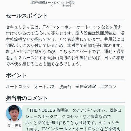
浴室乾燥機
オートロッ
ネット使用
ク
料無料
セールスポイント
セキュリティ面は、TVインターホン・オートロックなどを備え
付けているので安心して暮らせます。室内設備は洗面所独立・浴
室乾燥機などが揃っており、とても充実しています。共用部には
宅配ボックスが付いているため、非対面で荷物を受け取れます。
新しい生活にお勧めなのが、こちらのアパートです。通勤・通学
をよりスムーズにする天拝山周辺のお部屋に住めば、日々の移動
で不便を感じることも無くなるでしょう。
ポイント
オートロック
オートバス
洗面台
全居室洋室
エアコン
担当者のコメント
「THE NOBLES 俗明院」のここがイチオシ。収納は
シューズボックス・クロゼットなど豊富なので、
広々と空間を利用することも可能です。セキュリテ
竹下 和宏
ィ面は、TVインターホン・オートロックなどを備え