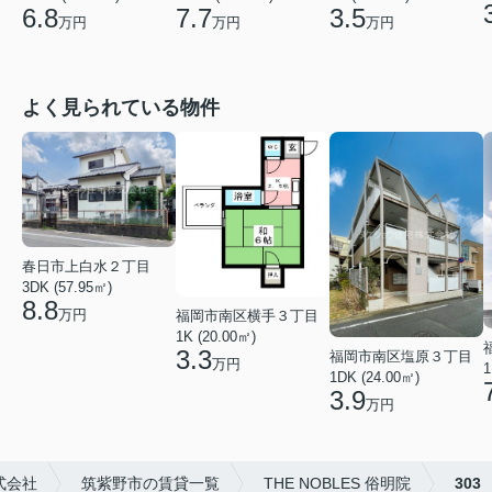
6.8
7.7
3.5
万円
万円
万円
よく見られている物件
春日市上白水２丁目
3DK (57.95㎡)
8.8
万円
福岡市南区横手３丁目
1K (20.00㎡)
3.3
福岡市南区塩原３丁目
万円
1
1DK (24.00㎡)
3.9
万円
式会社
筑紫野市の賃貸一覧
THE NOBLES 俗明院
303