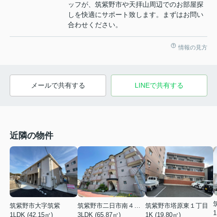
ッフが、筑紫野市や天拝山周辺でのお部屋探
しを快適にサポート致します。まずはお問い
合わせください。
情報の見方
メールで共有する
LINEで共有する
近隣の物件
筑紫野市大字筑紫
筑紫野市二日市南４丁目
筑紫野市塔原東１丁目
1
1LDK (42.15㎡)
3LDK (65.87㎡)
1K (19.80㎡)