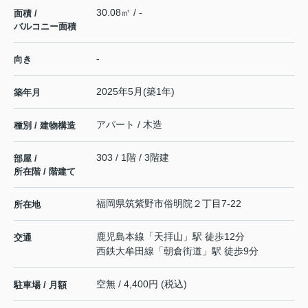
30.08㎡ / -
面積 /
バルコニー面積
-
向き
2025年5月(築1年)
築年月
アパート / 木造
種別 / 建物構造
303 / 1階 / 3階建
部屋 /
所在階 / 階建て
福岡県
筑紫野市
俗明院
２丁目7-22
所在地
鹿児島本線
「
天拝山
」駅 徒歩12分
交通
西鉄大牟田線
「
朝倉街道
」駅 徒歩9分
空無 / 4,400円 (税込)
駐車場 / 月額