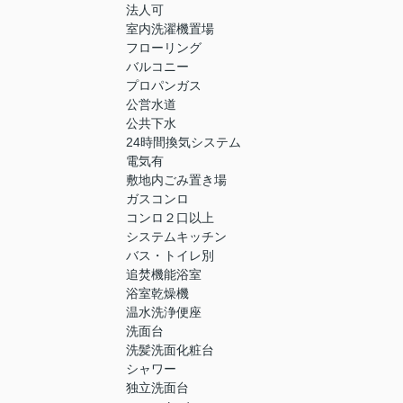
法人可
室内洗濯機置場
フローリング
バルコニー
プロパンガス
公営水道
公共下水
24時間換気システム
電気有
敷地内ごみ置き場
ガスコンロ
コンロ２口以上
システムキッチン
バス・トイレ別
追焚機能浴室
浴室乾燥機
温水洗浄便座
洗面台
洗髪洗面化粧台
シャワー
独立洗面台