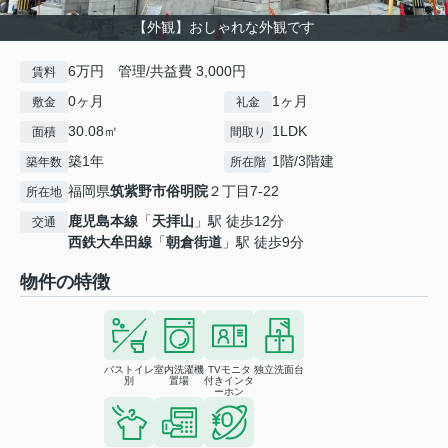
【外観】おしゃれな外観です
6万円 管理/共益費 3,000円
賃料
0ヶ月
1ヶ月
敷金
礼金
30.08㎡
1LDK
面積
間取り
築1年
1階/3階建
築年数
所在階
福岡県
筑紫野市
俗明院
２丁目7-22
所在地
鹿児島本線
「
天拝山
」駅 徒歩12分
交通
西鉄大牟田線
「
朝倉街道
」駅 徒歩9分
物件の特徴
バストイレ
室内洗濯機
TVモニタ
独立洗面台
別
置場
付きインタ
ーホン