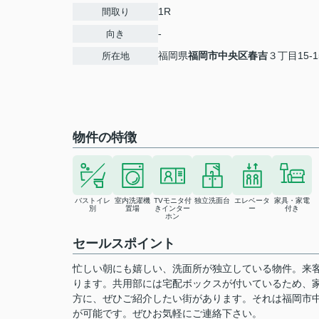
1R
間取り
-
向き
福岡県
福岡市中央区
春吉
３丁目15-1
所在地
物件の特徴
バストイレ
室内洗濯機
TVモニタ付
独立洗面台
エレベータ
家具・家電
別
置場
きインター
ー
付き
ホン
セールスポイント
忙しい朝にも嬉しい、洗面所が独立している物件。来客
ります。共用部には宅配ボックスが付いているため、
方に、ぜひご紹介したい街があります。それは福岡市
が可能です。ぜひお気軽にご連絡下さい。