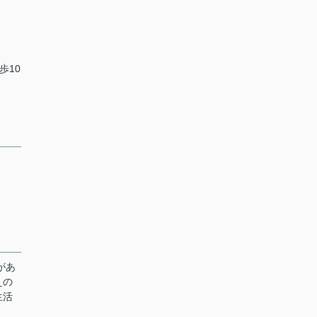
歩10
があ
えの
生活