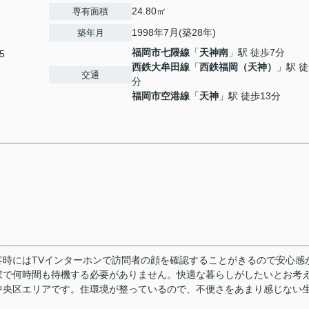
24.80㎡
専有面積
1998年7月(築28年)
築年月
福岡市七隈線
「
天神南
」駅 徒歩7分
5
西鉄大牟田線
「
西鉄福岡（天神）
」駅 徒
交通
分
福岡市空港線
「
天神
」駅 徒歩13分
時にはTVインターホンで訪問者の顔を確認することがきるので安心感
家で何時間も待機する必要がありません。快適な暮らしがしたいとお考
中央区エリアです。住環境が整っているので、不便さをあまり感じない