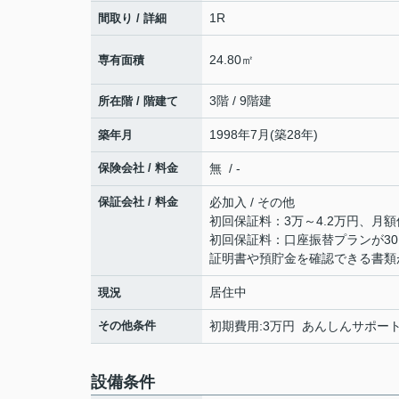
1R
間取り / 詳細
24.80㎡
専有面積
3階 / 9階建
所在階 / 階建て
1998年7月(築28年)
築年月
保険会社 / 料金
無 / -
保証会社 / 料金
必加入 / その他
初回保証料：3万～4.2万円、月額
初回保証料：口座振替プランが30,
証明書や預貯金を確認できる書類
居住中
現況
その他条件
初期費用:3万円 あんしんサポート
設備条件