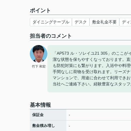
ポイント
ダイニングテーブル
デスク
敷金礼金不要
ディ
担当者のコメント
「AP573 ル・ソレイユ21 305」の
潔な状態を保ちやすくなっております。直
も防犯対策にも繋がります。入浴中や料理
竹下 和宏
手間なしに荷物を受け取れます。リーズナ
マンションで、用途に合わせて利用できお
当社へご連絡下さい。経験豊富なスタッフ
基本情報
-
保証金
敷金積み増し
-