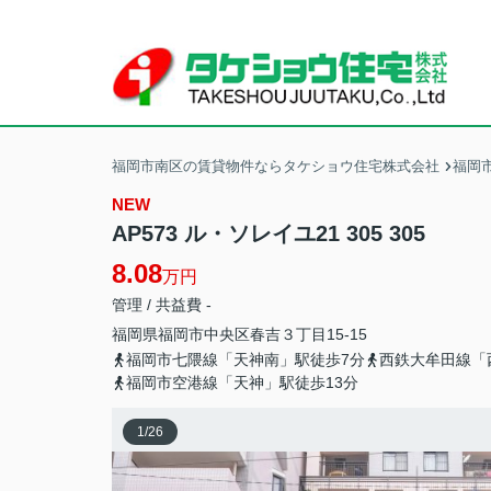
福岡市南区の賃貸物件ならタケショウ住宅株式会社
福岡
NEW
AP573 ル・ソレイユ21 305 305
8.08
万円
管理 / 共益費 -
福岡県
福岡市中央区
春吉
３丁目15-15
福岡市七隈線「天神南」駅徒歩7分
西鉄大牟田線「
福岡市空港線「天神」駅徒歩13分
1
/
26