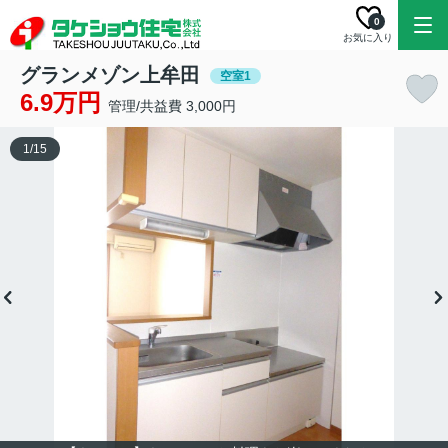
0
お気に入り
グランメゾン上牟田
空室1
6.9万円
管理/共益費 3,000円
1
/
15