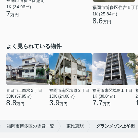
福岡市博多区比恵町
1K (34.96㎡)
福岡市博多区住吉５丁
7
1K (25.84㎡)
万円
8.6
万円
よく見られている物件
春日市上白水２丁目
福岡市南区塩原３丁目
福岡市東区松島１丁目
3DK (57.95㎡)
1DK (24.00㎡)
1K (30.04㎡)
2
8.8
3.9
7.7
万円
万円
万円
福岡市博多区の賃貸一覧
東比恵駅
グランメゾン上牟田