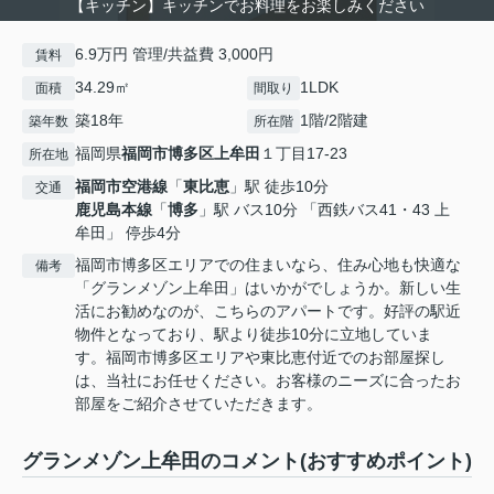
【キッチン】キッチンでお料理をお楽しみください
6.9万円 管理/共益費 3,000円
賃料
34.29㎡
1LDK
面積
間取り
築18年
1階/2階建
築年数
所在階
福岡県
福岡市博多区
上牟田
１丁目17-23
所在地
福岡市空港線
「
東比恵
」駅 徒歩10分
交通
鹿児島本線
「
博多
」駅 バス10分 「西鉄バス41・43 上
牟田」 停歩4分
福岡市博多区エリアでの住まいなら、住み心地も快適な
備考
「グランメゾン上牟田」はいかがでしょうか。新しい生
活にお勧めなのが、こちらのアパートです。好評の駅近
物件となっており、駅より徒歩10分に立地していま
す。福岡市博多区エリアや東比恵付近でのお部屋探し
は、当社にお任せください。お客様のニーズに合ったお
部屋をご紹介させていただきます。
グランメゾン上牟田のコメント(おすすめポイント)