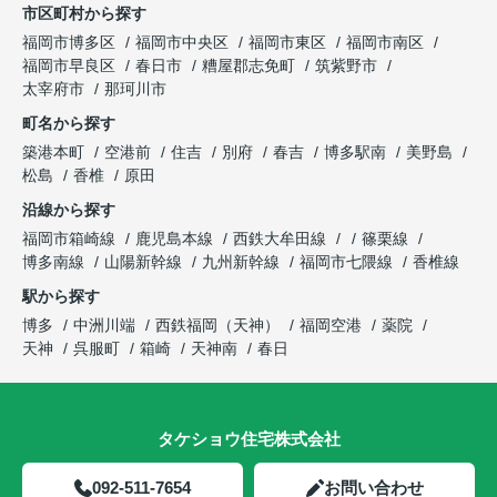
市区町村から探す
福岡市博多区
福岡市中央区
福岡市東区
福岡市南区
福岡市早良区
春日市
糟屋郡志免町
筑紫野市
太宰府市
那珂川市
町名から探す
築港本町
空港前
住吉
別府
春吉
博多駅南
美野島
松島
香椎
原田
沿線から探す
福岡市箱崎線
鹿児島本線
西鉄大牟田線
篠栗線
博多南線
山陽新幹線
九州新幹線
福岡市七隈線
香椎線
駅から探す
博多
中洲川端
西鉄福岡（天神）
福岡空港
薬院
天神
呉服町
箱崎
天神南
春日
タケショウ住宅株式会社
092-511-7654
お問い合わせ