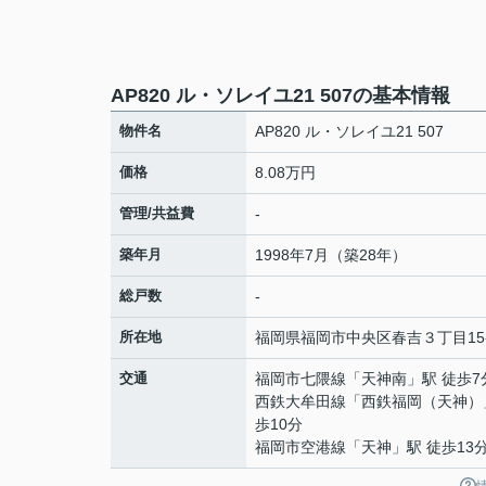
AP820 ル・ソレイユ21 507の基本情報
物件名
AP820 ル・ソレイユ21 507
価格
8.08万円
管理/共益費
-
築年月
1998年7月（築28年）
総戸数
-
所在地
福岡県
福岡市中央区
春吉
３丁目15
交通
福岡市七隈線
「
天神南
」駅 徒歩7
西鉄大牟田線
「
西鉄福岡（天神）
歩10分
福岡市空港線
「
天神
」駅 徒歩13