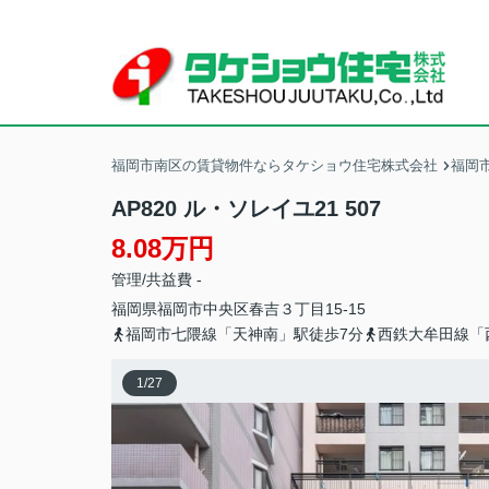
福岡市南区の賃貸物件ならタケショウ住宅株式会社
福岡
AP820 ル・ソレイユ21 507
8.08万円
管理/共益費 -
福岡県
福岡市中央区
春吉
３丁目15-15
福岡市七隈線「天神南」駅徒歩7分
西鉄大牟田線「
1
/
27