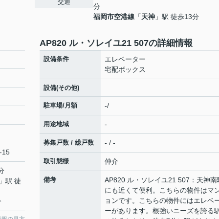
交通
分
福岡市空港線
「
天神
」駅 徒歩13分
AP820 ル・ソレイユ21 507の詳細情報
設備条件
エレベーター
宅配ボックス
設備(その他)
駐車場/月額
-/
用途地域
-
募集戸数 / 総戸数
- / -
-15
取引態様
仲介
分
備考
AP820 ル・ソレイユ21 507：天神南
」駅 徒
にも近くて便利。こちらの物件はマ
ョンです。こちらの物件にはエレベ
分
ーがあります。根強いニーズを誇る
情報の見方