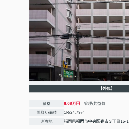
【外観】
8.08万円
管理/共益費
-
価格
1R/24.79㎡
間取り/面積
福岡県
福岡市中央区
春吉
３丁目15-1
所在地