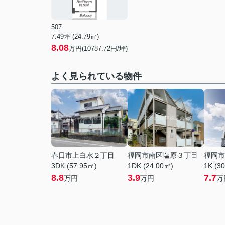
507
7.49坪 (24.79㎡)
8.08
万円(10787.72円/坪)
よく見られている物件
春日市上白水２丁目
福岡市南区塩原３丁目
福岡市
3DK (57.95㎡)
1DK (24.00㎡)
1K (3
8.8
3.9
7.7
万円
万円
万