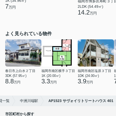
1K (34.96㎡)
福岡市博多区寿町３丁
7
2LDK (54.49㎡)
万円
14.2
万円
よく見られている物件
春日市上白水２丁目
福岡市南区横手３丁目
福岡市南区塩原３丁目
3DK (57.95㎡)
1K (20.00㎡)
1DK (24.00㎡)
1
8.8
3.3
3.9
万円
万円
万円
貸一覧
中洲川端駅
AP1523 サヴォイリトリートハウス 401
市区町村から探す