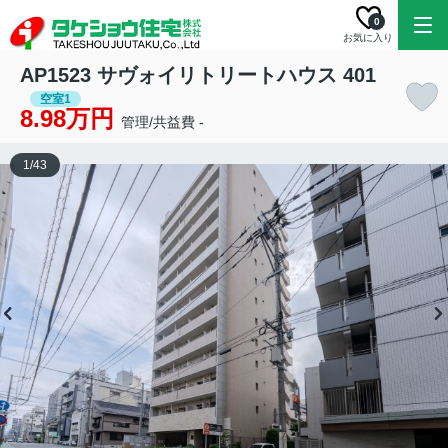
0
お気に入り
AP1523 サヴォイリトリートハウス 401
空室1
8.98万円
管理/共益費 -
1
/
43