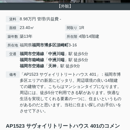
【外観】
8.98万円 管理/共益費 -
賃料
23.40㎡
1R
面積
間取り
築13年
4階/14階建
築年数
所在階
福岡県
福岡市博多区
須崎町
3-16
所在地
福岡市空港線
「
中洲川端
」駅 徒歩5分
交通
福岡市箱崎線
「
中洲川端
」駅 徒歩5分
福岡市空港線
「
天神
」駅 徒歩9分
「AP1523 サヴォイリトリートハウス 401」：福岡市博
備考
多区エリアの新居にピッタリ。周辺環境の良い14階建
ての建物です。こちらはマンションタイプになります。
周辺には、徒歩5分で利用できる駅があります。快適な
生活を実現してくれる要素の一つに、住まいというもの
があるのだと思います。当社に住まい探しのお手伝いを
させて下さい。
AP1523 サヴォイリトリートハウス 401のコメン