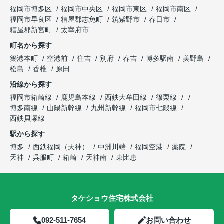
福岡市博多区
福岡市中央区
福岡市東区
福岡市南区
福岡市早良区
糟屋郡志免町
筑紫野市
春日市
糟屋郡新宮町
太宰府市
町名から探す
築港本町
空港前
住吉
別府
春吉
博多駅南
美野島
松島
香椎
原田
沿線から探す
福岡市箱崎線
鹿児島本線
西鉄大牟田線
篠栗線
博多南線
山陽新幹線
九州新幹線
福岡市七隈線
西鉄貝塚線
駅から探す
博多
西鉄福岡（天神）
中洲川端
福岡空港
薬院
天神
呉服町
箱崎
天神南
東比恵
タケショウ住宅株式会社
092-511-7654
お問い合わせ